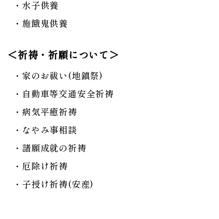
水子供養
施餓鬼供養
＜祈祷・祈願について＞
家のお祓い(地鎮祭)
自動車等交通安全祈祷
病気平癒祈祷
なやみ事相談
諸願成就の祈祷
厄除け祈祷
子授け祈祷(安産)